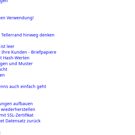
igen
eien Verwendung!
ü
n Tellerrand hinweg denken
ist leer
 Ihre Kunden - Briefpapiere
it Hash-Werten
agen und Muster
ucht
ren
nns auch einfach geht
gungen aufbauen
 wiederherstellen
it SSL-Zertifikat
tet Datensatz zurück
g