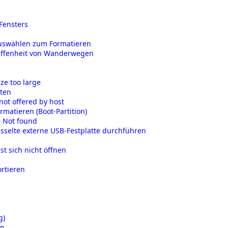
-Fensters
 auswählen zum Formatieren
affenheit von Wanderwegen
ze too large
eten
not offered by host
ormatieren (Boot-Partition)
4 Not found
sselte externe USB-Festplatte durchführen
t sich nicht öffnen
ortieren
g)
en