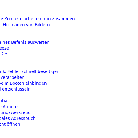
i
ogle Kontakte arbeiten nun zusammen
im Hochladen von Bildern
ines Befehls auswerten
ueeze
 2.x
k: Fehler schnell beseitigen
 verarbeiten
 beim Booten einbinden
l entschlüsseln
chbar
e Abhilfe
altungswerkzeug
obales Adressbuch
cht öffnen