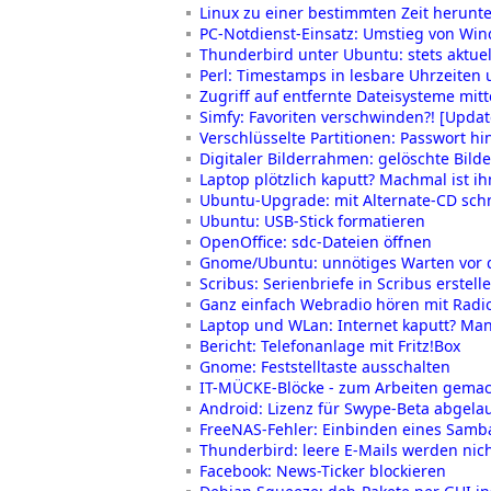
Linux zu einer bestimmten Zeit herunt
PC-Notdienst-Einsatz: Umstieg von Win
Thunderbird unter Ubuntu: stets aktuel
Perl: Timestamps in lesbare Uhrzeite
Zugriff auf entfernte Dateisysteme mitt
Simfy: Favoriten verschwinden?! [Updat
Verschlüsselte Partitionen: Passwort hi
Digitaler Bilderrahmen: gelöschte Bild
Laptop plötzlich kaputt? Machmal ist ih
Ubuntu-Upgrade: mit Alternate-CD schn
Ubuntu: USB-Stick formatieren
OpenOffice: sdc-Dateien öffnen
Gnome/Ubuntu: unnötiges Warten vor d
Scribus: Serienbriefe in Scribus erstell
Ganz einfach Webradio hören mit Radi
Laptop und WLan: Internet kaputt? Manc
Bericht: Telefonanlage mit Fritz!Box
Gnome: Feststelltaste ausschalten
IT-MÜCKE-Blöcke - zum Arbeiten gema
Android: Lizenz für Swype-Beta abgelauf
FreeNAS-Fehler: Einbinden eines Samb
Thunderbird: leere E-Mails werden nich
Facebook: News-Ticker blockieren