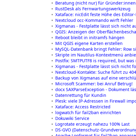
Beratung (nicht nur) für Gründer:innen
RustDesk als Fernwartungswerkzeug
Xataface: nicEdit feste Höhe des Editor
Nextcloud occ-Kommando wirft Fehler
Xigmanas - Festplatte lässt sich nicht
QGIS: Anzeigen der Oberflächenbesch
Reboot bleibt in initramfs hängen
Mit QGIS eigene Karten erstellen
MySQL-Datenbank bringt Fehler: Row si
Skripte im Nautilus-Kontextmenü anbi
Postfix: SMTPUTF8 is required, but was 
Xigmanas - Festplatte lässt sich nicht f
Nextcloud-Kontakte: Suche führt zu 40
Backup von Xigmanas auf eine verschlü
Microsoft Scammer: bei Anruf Betrug!
docx SAXParseException - Dokument läss
Datenrettung für Kundin
Plesk: viele IP-Adressen in Firewall imp
Xataface: Access Restricted
logwatch für fail2ban einrichten
Dokuwiki Service
Logrotate erzeugt nahezu 100% Last
DS-GVO (Datenschutz-Grundverordnun
Apache Logformat für fail2ban anpass