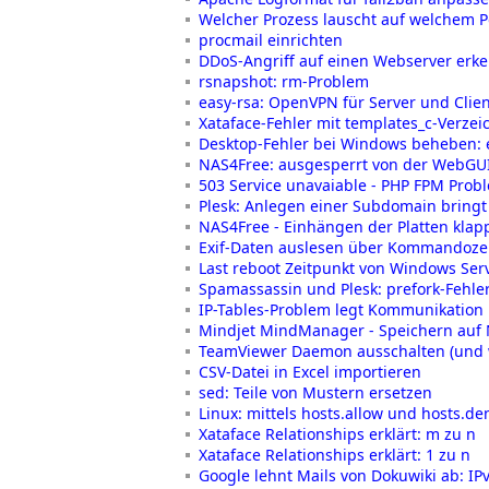
Welcher Prozess lauscht auf welchem P
procmail einrichten
DDoS-Angriff auf einen Webserver er
rsnapshot: rm-Problem
easy-rsa: OpenVPN für Server und Clien
Xataface-Fehler mit templates_c-Verzei
Desktop-Fehler bei Windows beheben: ei
NAS4Free: ausgesperrt von der WebGU
503 Service unavaiable - PHP FPM Prob
Plesk: Anlegen einer Subdomain bringt
NAS4Free - Einhängen der Platten klapp
Exif-Daten auslesen über Kommandoze
Last reboot Zeitpunkt von Windows Ser
Spamassassin und Plesk: prefork-Fehle
IP-Tables-Problem legt Kommunikation
Mindjet MindManager - Speichern auf Ne
TeamViewer Daemon ausschalten (und w
CSV-Datei in Excel importieren
sed: Teile von Mustern ersetzen
Linux: mittels hosts.allow und hosts.d
Xataface Relationships erklärt: m zu n
Xataface Relationships erklärt: 1 zu n
Google lehnt Mails von Dokuwiki ab: IP