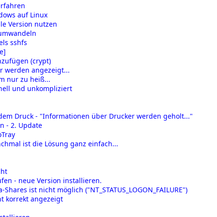
erfahren
dows auf Linux
le Version nutzen
n umwandeln
els sshfs
e]
nzufügen (crypt)
er werden angezeigt...
m nur zu heiß...
ell und unkompliziert
em Druck - "Informationen über Drucker werden geholt..."
en - 2. Update
oTray
hmal ist die Lösung ganz einfach...
cht
en - neue Version installieren.
a-Shares ist nicht möglich ("NT_STATUS_LOGON_FAILURE")
t korrekt angezeigt