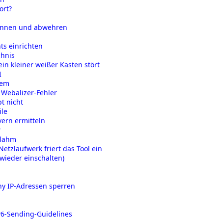
ort?
kennen und abwehren
ts einrichten
chnis
n kleiner weißer Kasten stört
I
lem
 Webalizer-Fehler
t nicht
ile
vern ermitteln
r
 lahm
tzlaufwerk friert das Tool ein
ieder einschalten)
eny IP-Adressen sperren
v6-Sending-Guidelines