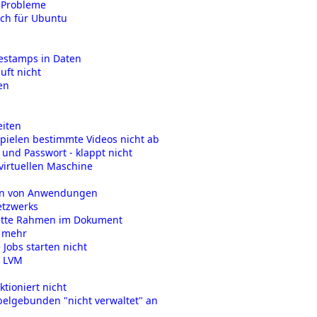
 Probleme
sch für Ubuntu
estamps in Daten
äuft nicht
en
eiten
ielen bestimmte Videos nicht ab
und Passwort - klappt nicht
 virtuellen Maschine
ren von Anwendungen
etzwerks
 fette Rahmen im Dokument
t mehr
Jobs starten nicht
d LVM
tioniert nicht
belgebunden "nicht verwaltet" an