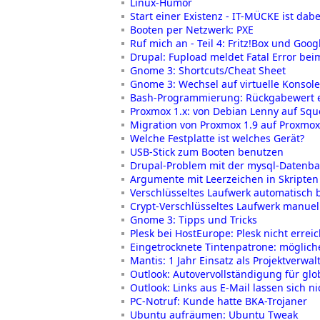
Linux-Humor
Start einer Existenz - IT-MÜCKE ist dabe
Booten per Netzwerk: PXE
Ruf mich an - Teil 4: Fritz!Box und Go
Drupal: Fupload meldet Fatal Error be
Gnome 3: Shortcuts/Cheat Sheet
Gnome 3: Wechsel auf virtuelle Konsole
Bash-Programmierung: Rückgabewert e
Proxmox 1.x: von Debian Lenny auf Sq
Migration von Proxmox 1.9 auf Proxmox
Welche Festplatte ist welches Gerät?
USB-Stick zum Booten benutzen
Drupal-Problem mit der mysql-Datenban
Argumente mit Leerzeichen in Skripten
Verschlüsseltes Laufwerk automatisch
Crypt-Verschlüsseltes Laufwerk manuel
Gnome 3: Tipps und Tricks
Plesk bei HostEurope: Plesk nicht errei
Eingetrocknete Tintenpatrone: möglich
Mantis: 1 Jahr Einsatz als Projektverw
Outlook: Autovervollständigung für gl
Outlook: Links aus E-Mail lassen sich ni
PC-Notruf: Kunde hatte BKA-Trojaner
Ubuntu aufräumen: Ubuntu Tweak