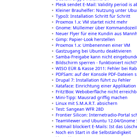
Plesk sendet E-Mail: Validity period is a
Kleiner Brauhelfer: Nutzung unter Ubu
Typo3: Installation Schritt für Schritt
Proxmox 1.x: VM startet nicht mehr
Gnome: Mülleimer über Kommandozeil
Neuer Flyer für eine Kundin aus Mann
Gimp: Papier-Look herstellen
Proxmox 1.x: Umbenennen einer VM
Gastzugang bei Ubuntu deaktivieren
Samba-Freigabe kann nicht eingebun
Bildschirm sperren - funktioniert nicht?
WISO EÜR & Kasse 2011: Fehler bei Rab
PDFSam: auf der Konsole PDF-Dateien s
Drupal 7: Installation führt zu Fehler
Xataface: Einrichtung einer Applikation
Fritz!Box: Weboberfläche nicht erreichb
Mini-Tipp: Mausrad griffig machen
Linux mit S.M.A.R.T. absichern
Test: Sangean WFR 28D
Frontier Silicon: Internetradio-Portal 
TeamViewer und Ubuntu 12.04/Gnome Sh
Hotmail blockiert E-Mails: Ist das Lös
Noch ein Start in die Selbständigkeit