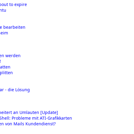
bout to expire
ntu
e bearbeiten
heim
den werden
!
atten
plitten
ar - die Lösung
scheitert an Umlauten [Update]
ell: Probleme mit ATI-Grafikkarten
chen von Mails Kundendienst?