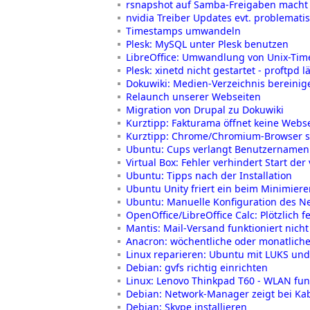
rsnapshot auf Samba-Freigaben macht
nvidia Treiber Updates evt. problemati
Timestamps umwandeln
Plesk: MySQL unter Plesk benutzen
LibreOffice: Umwandlung von Unix-Tim
Plesk: xinetd nicht gestartet - proftpd l
Dokuwiki: Medien-Verzeichnis bereinig
Relaunch unserer Webseiten
Migration von Drupal zu Dokuwiki
Kurztipp: Fakturama öffnet keine Webs
Kurztipp: Chrome/Chromium-Browser sp
Ubuntu: Cups verlangt Benutzernamen 
Virtual Box: Fehler verhindert Start der
Ubuntu: Tipps nach der Installation
Ubuntu Unity friert ein beim Minimie
Ubuntu: Manuelle Konfiguration des N
OpenOffice/LibreOffice Calc: Plötzlich
Mantis: Mail-Versand funktioniert nich
Anacron: wöchentliche oder monatliche 
Linux reparieren: Ubuntu mit LUKS un
Debian: gvfs richtig einrichten
Linux: Lenovo Thinkpad T60 - WLAN funk
Debian: Network-Manager zeigt bei Ka
Debian: Skype installieren