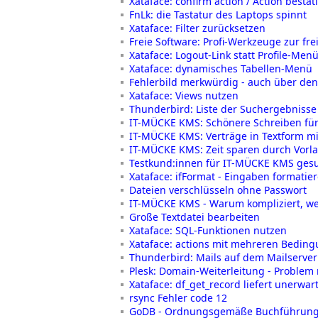
Xataface: confirm action / Action bestät
FnLk: die Tastatur des Laptops spinnt
Xataface: Filter zurücksetzen
Freie Software: Profi-Werkzeuge zur fr
Xataface: Logout-Link statt Profile-Men
Xataface: dynamisches Tabellen-Menü
Fehlerbild merkwürdig - auch über de
Xataface: Views nutzen
Thunderbird: Liste der Suchergebnisse 
IT-MÜCKE KMS: Schönere Schreiben für
IT-MÜCKE KMS: Verträge in Textform m
IT-MÜCKE KMS: Zeit sparen durch Vorl
Testkund:innen für IT-MÜCKE KMS ges
Xataface: ifFormat - Eingaben formatie
Dateien verschlüsseln ohne Passwort
IT-MÜCKE KMS - Warum kompliziert, we
Große Textdatei bearbeiten
Xataface: SQL-Funktionen nutzen
Xataface: actions mit mehreren Bedin
Thunderbird: Mails auf dem Mailserver
Plesk: Domain-Weiterleitung - Problem m
Xataface: df_get_record liefert unerwar
rsync Fehler code 12
GoDB - Ordnungsgemäße Buchführun