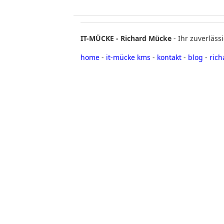
IT-MÜCKE - Richard Mücke
- Ihr zuverläs
home
-
it-mücke kms
-
kontakt
-
blog
-
ric