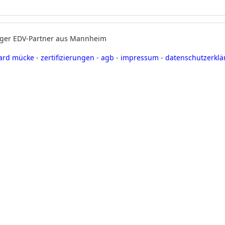
siger EDV-Partner aus Mannheim
hard mücke
-
zertifizierungen
-
agb
-
impressum
-
datenschutzerkl