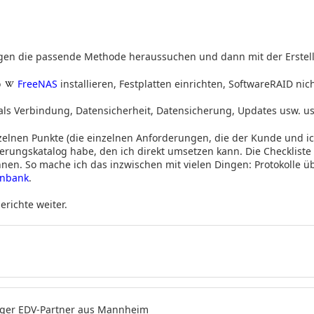
en die passende Methode heraussuchen und dann mit der Erstell
o
FreeNAS
installieren, Festplatten einrichten, SoftwareRAID nic
 als Verbindung, Datensicherheit, Datensicherung, Updates usw. us
nzelnen Punkte (die einzelnen Anforderungen, die der Kunde und i
derungskatalog habe, den ich direkt umsetzen kann. Die Checkliste
nen. So mache ich das inzwischen mit vielen Dingen: Protokolle 
enbank
.
erichte weiter.
siger EDV-Partner aus Mannheim