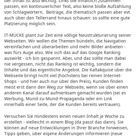
der Inhalt ist also wichtig. Links die inhaltlich zusammen
passen, ein kontinuierlicher Text, also keine bloße Aufzählung
von Schlagwörtern, Beiträge, die thematisch passen aber evt.
auch über den Tellerrand hinaus schauen: so sollte eine gute
Platzierung möglich sein.
IT-MÜCKE plant zur Zeit eine völlige Neustrukturierung seiner
Webseiten. Wir wollen die Themen bündeln, die Navigation
vereinfachen und überarbeiten und mehr Bilder anbieten -
was fürs Auge also. Wie sich das auf das Google Ranking
auswirkt - ich bin gespannt. Aber, und das sollte man dabei
nie vergessen, nicht das Ranking ist wichtig, sondern die
Inhalte und das eigentliche Angebot. Die Kaltakquise über die
Webseite bringt nicht viel (höchstens bei reinen Internet-
Shops - und hier auch nur über den Preis), Kunden finden
meist erst dann den Weg zur Webseite, wenn sie über einen
anderen Kanal darauf aufmerksam gemacht wurden (sei es
Werbung, Mund-zu-Mund-Propaganda oder ein Link
innerhalb einer Seite, der die Kunden bereits vertrauen).
Versuchen Sie mindestens einen neuen Inhalt je Woche zu
erstellen - vielleicht in einem Blog (da passt das dann). Sie
können auf neue Entwicklungen in Ihrer Branche hinweisen,
Tipps geben, über eigene Änderungen informieren (neue