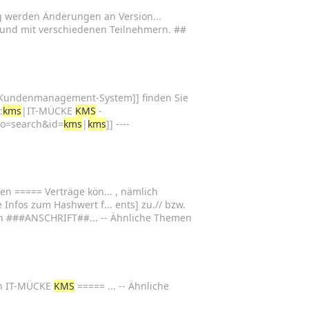
 werden Änderungen an Version...
n und mit verschiedenen Teilnehmern. ##
Kundenmanagement-System]] finden Sie
:
kms
|IT-MÜCKE
KMS
-
?do=search&id=
kms
|
kms
]] ----
en ===== Verträge kön... , nämlich
Infos zum Hashwert f... ents] zu.// bzw.
in ###ANSCHRIFT##... -- Ähnliche Themen
 in IT-MÜCKE
KMS
===== ... -- Ähnliche