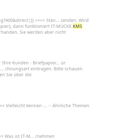
ng?400&direct|}} ==== Stan... zenden. Wird
fpapier), dann funktioniert IT-MÜCKE
KMS
handen. Sie werden aber nicht
 Ihre Kunden - Briefpapier... ür
.. chnungsart eintragen. Bitte schauen
n Sie über die
== Vielleicht kennen ... -- Ähnliche Themen
 Was ist IT-M... rnehmen