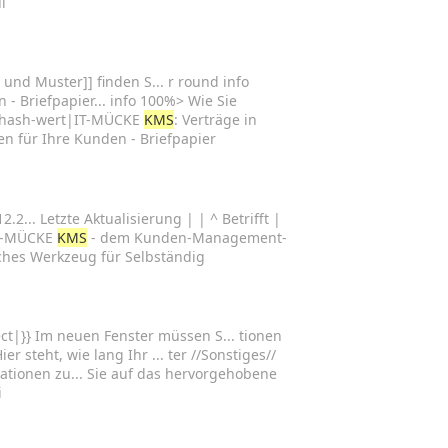
l
 und Muster]] finden S... r round info
 - Briefpapier... info 100%> Wie Sie
-hash-wert|IT-MÜCKE
KMS
: Verträge in
en für Ihre Kunden - Briefpapier
.. Letzte Aktualisierung | | ^ Betrifft |
 IT-MÜCKE
KMS
- dem Kunden-Management-
sches Werkzeug für Selbständig
ct|}} Im neuen Fenster müssen S... tionen
er steht, wie lang Ihr ... ter //Sonstiges//
ationen zu... Sie auf das hervorgehobene
i