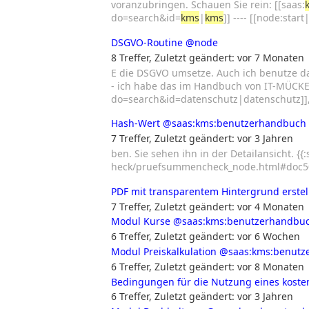
voranzubringen. Schauen Sie rein: [[saas:
do=search&id=
kms
|
kms
]] ---- [[node:star
DSGVO-Routine
@node
8 Treffer
,
Zuletzt geändert:
vor 7 Monaten
E die DSGVO umsetze. Auch ich benutze da
- ich habe das im Handbuch von IT-MÜCK
do=search&id=datenschutz|datenschutz]],
Hash-Wert
@saas:kms:benutzerhandbuch
7 Treffer
,
Zuletzt geändert:
vor 3 Jahren
ben. Sie sehen ihn in der Detailansicht. {{:
heck/pruefsummencheck_node.html#doc5044
PDF mit transparentem Hintergrund erstel
7 Treffer
,
Zuletzt geändert:
vor 4 Monaten
Modul Kurse
@saas:kms:benutzerhandbu
6 Treffer
,
Zuletzt geändert:
vor 6 Wochen
Modul Preiskalkulation
@saas:kms:benutz
6 Treffer
,
Zuletzt geändert:
vor 8 Monaten
Bedingungen für die Nutzung eines kost
6 Treffer
,
Zuletzt geändert:
vor 3 Jahren