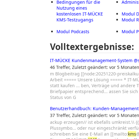
Bedingungen für die
Adminis
Nutzung eines
kostenlosen IT-MÜCKE
Modul D
KMS-Testzugangs
Modul 
Modul Podcasts
Modul Pr
Volltextergebnisse:
IT-MÜCKE Kundenmanagement-System
@
46 Treffer
,
Zuletzt geändert:
vor 5 Monate
m Blogbeitrag [[node:20251220-preiskalkul
Arbeit ===== Unsere Lösung ===== * IT-
statt kaufen ... ben, Verträge und ander
Briefpapier entsprechend... assen Sie sic
Status von G
Benutzerhandbuch: Kunden-Management-
37 Treffer
,
Zuletzt geändert:
vor 5 Monate
ackup erzeugen// ist ebefalls umkreist.\\ {{
Plussymbo... oder nur eingeschränkt verfüg
schreiben Sie eine E-Mail an [[mailto:
kms
@