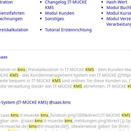
tration
Changelog IT-MÜCKE
Hash-Wert
KMS
Modul Buch
ienstfahrten
Modul Kunden
Modul Kurs
Rechnungen
Sonstiges
Modul Verze
Verarbeitung
eiskalkulation
Tutorial Ersteinrichtung
saas
n
ation-in-
kms
|Preiskalkulation in IT-MÜCKE
KMS
- dem Kunden-Mana
MÜCKE
KMS
- das Kundenmanagement-System von IT-MÜCKE ([[https
e Texte bequem in IT-MÜCKE
KMS
und ordnen Sie diese Kunden zu.
h die Verwaltung dieser von IT-MÜCKE
KMS
abnehmen. IT-MÜCKE
K
System (IT-MÜCKE KMS)
@saas:kms
n
:saas:
kms
:it-muecke-
kms
_funktion.png?200&direct|IT-MÜCKE
KMS
bar sein. {{:saas:
kms
:it-muecke-
kms
_meldungen.png?direct|}} Spe
it-muecke.de|
kms
@it-muecke.de]]. Idealerweise geben Sie Ihren