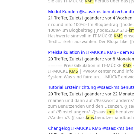
Sie aus IT-MÜCKE
KMS
heraus über das [[s
Modul Kunden
@saas:kms:benutzerhand
21 Treffer
,
Zuletzt geändert:
vor 4 Wochen
r round info 100%> Im Blogbeitrag [[node
100%> Im Blogbeitrag [[node:20231213-
k
Hashwerte sinnvoll in IT-MÜCKE
KMS
einse
Textf... rkehr auswählen. Der Blogartikel 
Preiskalkulation in IT-MÜCKE KMS - dem
20 Treffer
,
Zuletzt geändert:
vor 8 Monate
====== Preiskalkulation in IT-MÜCKE
KMS
-
IT-MÜCKE
KMS
| <WRAP center round info 
System Was sind faire un... -MÜCKE ent
Tutorial Ersteinrichtung
@saas:kms:benut
20 Treffer
,
Zuletzt geändert:
vor 22 Monat
rnamen und dann auf //Passwort ändern//. 
zum Benutzenden und den Lizenzen. {{:sa
auf //Einstellungen//. {{:saas:
kms
:benutze
//Ändern//. {{:saas:
kms
:benutzerhandbuch
Changelog IT-MÜCKE KMS
@saas:kms:ben