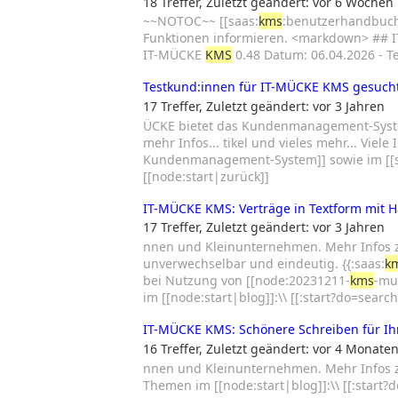
18 Treffer
,
Zuletzt geändert:
vor 6 Wochen
~~NOTOC~~ [[saas:
kms
:benutzerhandbuc
Funktionen informieren. <markdown> ##
IT-MÜCKE
KMS
0.48 Datum: 06.04.2026 - T
Testkund:innen für IT-MÜCKE KMS gesuch
17 Treffer
,
Zuletzt geändert:
vor 3 Jahren
ÜCKE bietet das Kundenmanagement-Sys
mehr Infos... tikel und vieles mehr... Viel
Kundenmanagement-System]] sowie im [[s
[[node:start|zurück]]
IT-MÜCKE KMS: Verträge in Textform mit 
17 Treffer
,
Zuletzt geändert:
vor 3 Jahren
nnen und Kleinunternehmen. Mehr Infos
unverwechselbar und eindeutig. {{:saas:
k
bei Nutzung von [[node:20231211-
kms
-mu
im [[node:start|blog]]:\\ [[:start?do=searc
IT-MÜCKE KMS: Schönere Schreiben für Ih
16 Treffer
,
Zuletzt geändert:
vor 4 Monate
nnen und Kleinunternehmen. Mehr Infos
Themen im [[node:start|blog]]:\\ [[:start