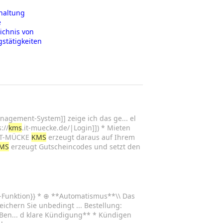
haltung
e
ichnis von
stätigkeiten
gement-System]] zeige ich das ge... el
://
kms
.it-muecke.de/|Login]]) * Mieten
 IT-MÜCKE
KMS
erzeugt daraus auf Ihrem
MS
erzeugt Gutscheincodes und setzt den
-Funktion}} * ⊕ **Automatismus**\\ Das
ichern Sie unbedingt ... Bestellung:
 Ben... d klare Kündigung** * Kündigen