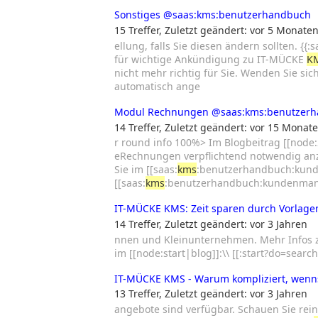
Sonstiges
@saas:kms:benutzerhandbuch
15 Treffer
,
Zuletzt geändert:
vor 5 Monate
ellung, falls Sie diesen ändern sollten. {{:s
für wichtige Ankündigung zu IT-MÜCKE
K
nicht mehr richtig für Sie. Wenden Sie sic
automatisch ange
Modul Rechnungen
@saas:kms:benutzer
14 Treffer
,
Zuletzt geändert:
vor 15 Monat
r round info 100%> Im Blogbeitrag [[node
eRechnungen verpflichtend notwendig a
Sie im [[saas:
kms
:benutzerhandbuch:kund
[[saas:
kms
:benutzerhandbuch:kundenman
IT-MÜCKE KMS: Zeit sparen durch Vorlage
14 Treffer
,
Zuletzt geändert:
vor 3 Jahren
nnen und Kleinunternehmen. Mehr Infos
im [[node:start|blog]]:\\ [[:start?do=searc
IT-MÜCKE KMS - Warum kompliziert, wenns
13 Treffer
,
Zuletzt geändert:
vor 3 Jahren
angebote sind verfügbar. Schauen Sie rein: