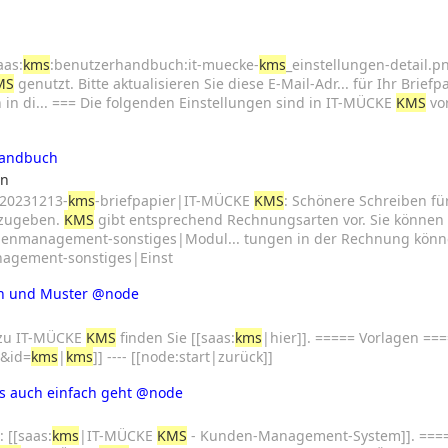
n
aas:
kms
:benutzerhandbuch:it-muecke-
kms
_einstellungen-detail.p
MS
genutzt. Bitte aktualisieren Sie diese E-Mail-Adr... für Ihr Brie
h in di... === Die folgenden Einstellungen sind in IT-MÜCKE
KMS
vor
handbuch
en
:20231213-
kms
-briefpapier|IT-MÜCKE
KMS
: Schönere Schreiben für
nzugeben.
KMS
gibt entsprechend Rechnungsarten vor. Sie können .
enmanagement-sonstiges|Modul... tungen in der Rechnung könne
agement-sonstiges|Einst
n und Muster
@node
 zu IT-MÜCKE
KMS
finden Sie [[saas:
kms
|hier]]. ===== Vorlagen ===
h&id=
kms
|
kms
]] ---- [[node:start|zurück]]
 auch einfach geht
@node
 [[saas:
kms
|IT-MÜCKE
KMS
- Kunden-Management-System]]. =====