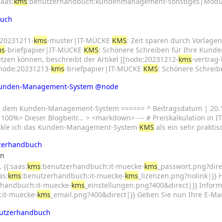
aas:
kms
:benutzerhandbuch:kundenmanagement-sonstiges|Modu
buch
:20231211-
kms
-muster|IT-MÜCKE
KMS
: Zeit sparen durch Vorlagen
ms
-briefpapier|IT-MÜCKE
KMS
: Schönere Schreiben für Ihre Kunden
tzen können, beschreibt der Artikel [[node:20231212-
kms
-vertrag
[[node:20231213-
kms
-briefpapier|IT-MÜCKE
KMS
: Schönere Schreib
 Kunden-Management-System
@node
n
 dem Kunden-Management-System ====== ^ Beitragsdatum | 20.12.2.
100%> Dieser Blogbeitr... > <markdown> --- # Preiskalkulation in
wickle ich das Kunden-Management-System
KMS
als ein sehr prakti
zerhandbuch
en
{{:saas:
kms
:benutzerhandbuch:it-muecke-
kms
_passwort.png?dire
as:
kms
:benutzerhandbuch:it-muecke-
kms
_lizenzen.png?nolink|}} Hi
rhandbuch:it-muecke-
kms
_einstellungen.png?400&direct|}} Inform
:it-muecke-
kms
_email.png?400&direct|}} Geben Sie nun Ihre E-Ma
utzerhandbuch