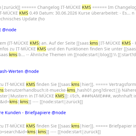
h|zurück]] ====== Changelog IT-MÜCKE
KMS
====== Im Changelog
 IT-MÜCKE
KMS
0.49 Datum: 30.06.2026 Kurse überarbeitet: - Es... 
echnisches Update (ho
t
@node
tem (IT-MÜCKE
KMS
) an. Auf der Seite [[saas:
kms
|IT-MÜCKE
KMS
- 
e Infos zu IT-MÜCKE
KMS
und den Funktionen finden Sie unter [[saas
aas:
kms
:b... -- Ähnliche Themen im [[node:start|blog]]:\\ [[:start
Hash-Werten
@node
 zu IT-MÜCKE
KMS
finden Sie [[saas:
kms
|hier]]. ===== Vertragsform
ms
:benutzerhandbuch:it-muecke-
kms
_hash01.png?direct|}} Nähere 
ster|Mustern in IT-MÜCKE
KMS
]]: //Ich, ###NAME###, wohnhaft 
h&id=
kms
|
kms
]] ---- [[node:start|zurück]]
re Kunden - Briefpapiere
@node
n
 zu IT-MÜCKE
KMS
finden Sie [[saas:
kms
|hier]]. ===== Briefpapier
?do=search&id=
kms
|
kms
]] ---- [[node:start|zurück]]