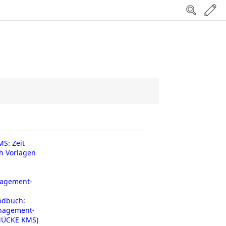
S: Zeit
h Vorlagen
agement-
ndbuch:
nagement-
MÜCKE KMS)