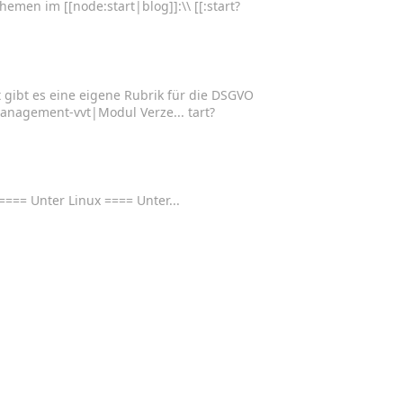
men im [[node:start|blog]]:\\ [[:start?
rt gibt es eine eigene Rubrik für die DSGVO
agement-vvt|Modul Verze... tart?
==== Unter Linux ==== Unter...