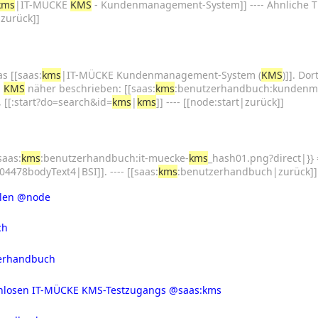
kms
|IT-MÜCKE
KMS
- Kundenmanagement-System]] ---- Ähnliche The
t|zurück]]
s [[saas:
kms
|IT-MÜCKE Kundenmanagement-System (
KMS
)]]. Do
E
KMS
näher beschrieben: [[saas:
kms
:benutzerhandbuch:kundenman
 [[:start?do=search&id=
kms
|
kms
]] ---- [[node:start|zurück]]
saas:
kms
:benutzerhandbuch:it-muecke-
kms
_hash01.png?direct|}} 
78bodyText4|BSI]]. ---- [[saas:
kms
:benutzerhandbuch|zurück]]
len
@node
ch
erhandbuch
enlosen IT-MÜCKE KMS-Testzugangs
@saas:kms