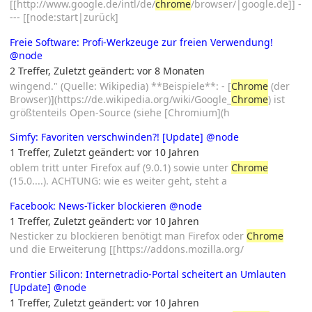
[[http://www.google.de/intl/de/
chrome
/browser/|google.de]] -
--- [[node:start|zurück]
Freie Software: Profi-Werkzeuge zur freien Verwendung!
@node
2 Treffer
,
Zuletzt geändert:
vor 8 Monaten
wingend." (Quelle: Wikipedia) **Beispiele**: - [
Chrome
(der
Browser)](https://de.wikipedia.org/wiki/Google_
Chrome
) ist
größtenteils Open-Source (siehe [Chromium](h
Simfy: Favoriten verschwinden?! [Update]
@node
1 Treffer
,
Zuletzt geändert:
vor 10 Jahren
oblem tritt unter Firefox auf (9.0.1) sowie unter
Chrome
(15.0....). ACHTUNG: wie es weiter geht, steht a
Facebook: News-Ticker blockieren
@node
1 Treffer
,
Zuletzt geändert:
vor 10 Jahren
Nesticker zu blockieren benötigt man Firefox oder
Chrome
und die Erweiterung [[https://addons.mozilla.org/
Frontier Silicon: Internetradio-Portal scheitert an Umlauten
[Update]
@node
1 Treffer
,
Zuletzt geändert:
vor 10 Jahren