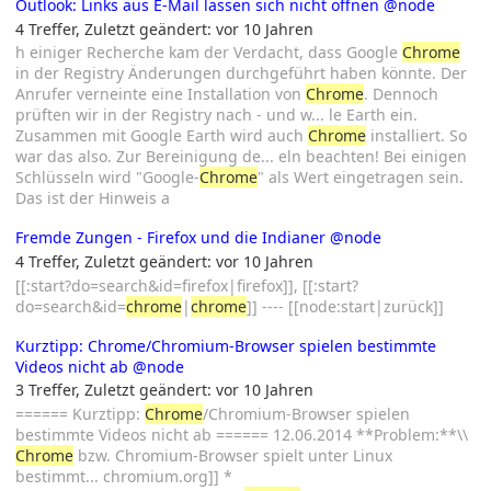
Outlook: Links aus E-Mail lassen sich nicht öffnen
@node
4 Treffer
,
Zuletzt geändert:
vor 10 Jahren
h einiger Recherche kam der Verdacht, dass Google
Chrome
in der Registry Änderungen durchgeführt haben könnte. Der
Anrufer verneinte eine Installation von
Chrome
. Dennoch
prüften wir in der Registry nach - und w... le Earth ein.
Zusammen mit Google Earth wird auch
Chrome
installiert. So
war das also. Zur Bereinigung de... eln beachten! Bei einigen
Schlüsseln wird "Google-
Chrome
" als Wert eingetragen sein.
Das ist der Hinweis a
Fremde Zungen - Firefox und die Indianer
@node
4 Treffer
,
Zuletzt geändert:
vor 10 Jahren
[[:start?do=search&id=firefox|firefox]], [[:start?
do=search&id=
chrome
|
chrome
]] ---- [[node:start|zurück]]
Kurztipp: Chrome/Chromium-Browser spielen bestimmte
Videos nicht ab
@node
3 Treffer
,
Zuletzt geändert:
vor 10 Jahren
====== Kurztipp:
Chrome
/Chromium-Browser spielen
bestimmte Videos nicht ab ====== 12.06.2014 **Problem:**\\
Chrome
bzw. Chromium-Browser spielt unter Linux
bestimmt... chromium.org]] *